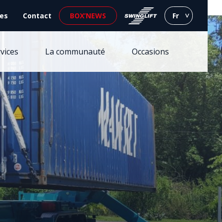
ues
Contact
BOX’NEWS
Fr
vices
La communauté
Occasions