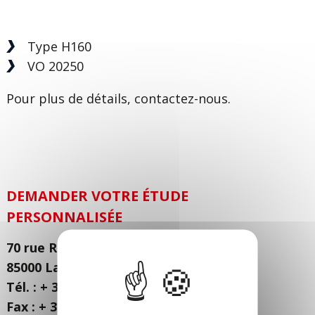
Type H160
VO 20250
Pour plus de détails, contactez-nous.
DEMANDER VOTRE ÉTUDE
PERSONNALISÉE
70 rue René Coty - Zone Actisud
85000 La Roche sur Yon - FRANCE
Tél. : + 33 (0) 251 21 21 21
Fax : + 33 (0) 251 21 26 26